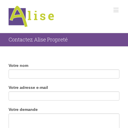
Contactez Alise Propreté
If
Votre nom
you
are
human,
Votre adresse e-mail
leave
this
field
blank.
Votre demande