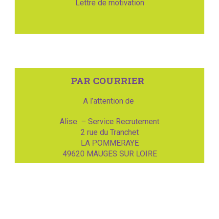
Lettre de motivation
PAR COURRIER
A l’attention de
Alise – Service Recrutement
2 rue du Tranchet
LA POMMERAYE
49620 MAUGES SUR LOIRE