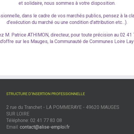
et solidaire, nous sommes à votre disposition.
essionnelle, dans le cadre de vos marchés publics, pensez à la cla
d’exécution du marché ou une condition d’attribution etc…).
z M. Patrice ATHIMON, directeur, pour toute précision au 02 41
d’offre sur les Mauges, la Communauté de Communes Loire Layon
STRUCTURE D’INSERTION PROFESSIONNELLE
2 rue du Tranchet - LA POMMERAYE - 49620 MAUGES
SUR LOIRE
Téléphone: 02 41 77 83 08
Email:
contact@alise-emploi.fr