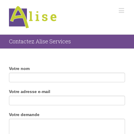
Contactez Alise Services
If
Votre nom
you
are
human,
Votre adresse e-mail
leave
this
field
blank.
Votre demande