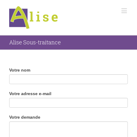
Alise Sous-traitance
If
Votre nom
you
are
human,
Votre adresse e-mail
leave
this
field
blank.
Votre demande