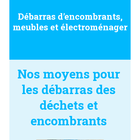
Débarras d’encombrants,
meubles et électroménager
Nos moyens pour
les débarras des
déchets et
encombrants