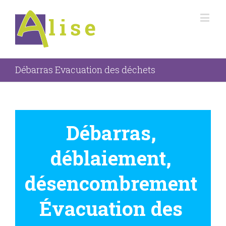
Débarras Evacuation des déchets
Débarras,
déblaiement,
désencombrement
Évacuation des